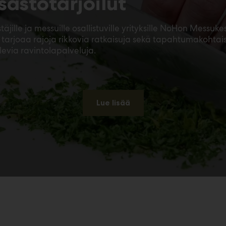
sastotarjoilut
jille ja messuille osallistuville yrityksille NoHon Messuk
 tarjoaa rajoja rikkovia ratkaisuja sekä tapahtumakohtais
levia ravintolapalveluja.
Lue lisää