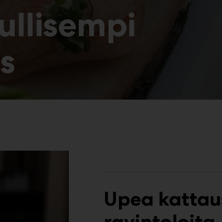
ullisempi
s
Upea kattau
ravintoloita