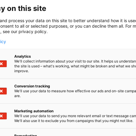
y on this site
and process your data on this site to better understand how it is us
onsent to all or selected purposes, or you can decline them all. For 
, see our privacy policy.
Piazza Italia
licy
Italialaisen keittiön herkkuaitta pizzapaloista
pastaan, salaatteihin ja leivonnaisiin.
Analytics
We'll collect information about your visit to our site. It helps us underst
Hesburger
the site is used – what's working, what might be broken and what we sh
improve.
Herkulliset hampurilaiset iloisen asiakaspalvelun
kera.
Conversion tracking
We'll use your data to measure how effective our ads and on-site camp
are.
Tutustu
Marketing automation
We'll use your data to send you more relevant email or text message ca
Experience Lounge Helsinki
We'll also use it to exclude you from campaigns that you might not like.
Experience Lounge on ainutlaatuinen
Remarketing