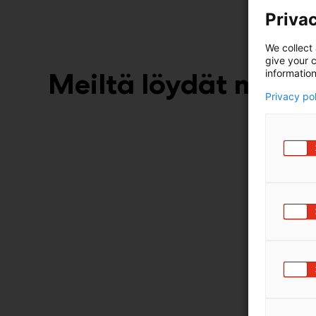
Privac
We collect 
give your c
Meiltä löydät myös
information
Privacy po