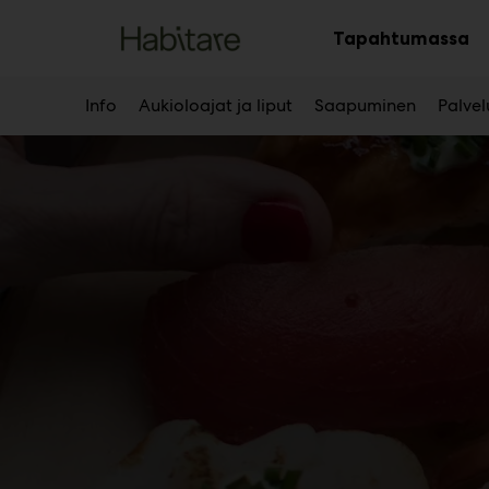
Main
Siirry
sisältöön
Tapahtumassa
Av
al
Info
Aukioloajat ja liput
Saapuminen
Palvel