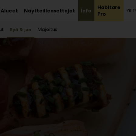
To
Habitare
Alueet
Näytteilleasettajat
Info
YRIT
aa
Avaa
Avaa
Avaa
Pro
avalikko
alavalikko
alavalikko
alaval
ut
Majoitus
Syö & juo