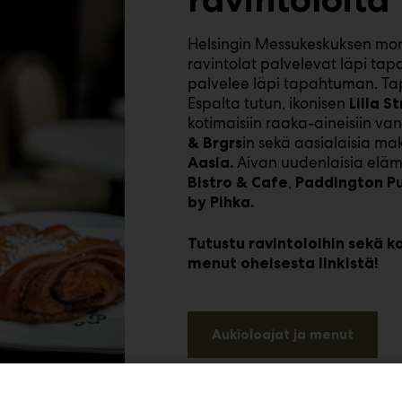
Helsingin Messukeskuksen mon
ravintolat palvelevat läpi ta
palvelee läpi tapahtuman. T
Espalta tutun, ikonisen
Lilla S
kotimaisiin raaka-aineisiin v
in sekä aasialaisia ma
& Brgrs
Aivan uudenlaisia eläm
Aasia.
,
Bistro & Cafe
Paddington Pu
by Pihka.
Tutustu ravintoloihin sekä k
menut oheisesta linkistä!
Aukioloajat ja menut