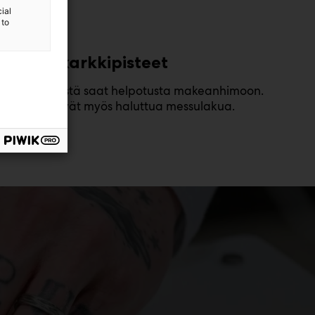
ial
 to
Tutustu
C
andy-karkkipisteet
Karkkipisteistä saat helpotusta makeanhimoon.
Pisteet myyvät myös haluttua messulakua.