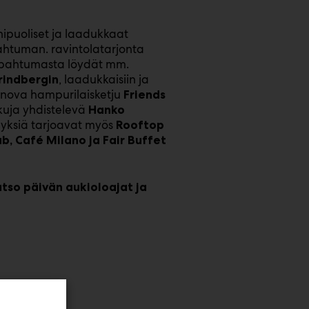
ipuoliset ja laadukkaat
pahtuman. ravintolatarjonta
apahtumasta löydät mm.
, laadukkaisiin ja
trindbergin
annova hampurilaisketju
Friends
kuja yhdistelevä
Hanko
yksiä tarjoavat myös
Rooftop
b,
Café Milano ja Fair Buffet
atso päivän aukioloajat ja