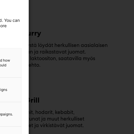
ed. You can
more
Wok’n’Curry
Wok’ n’ Currystä löydät herkullisen aasialaisen
buffetpöydän ja raikastavat juomat.
Gluteeniton, laktoositon, saatavilla myös
and how
kasvisvaihtoehto.
ould
Tutustu
aigns
Pizza’n’Grill
Pizzat, paninit, hodarit, kebabit,
mpaigns.
makkaraperunat ja muut herkulliset
pikkusuolaiset ja virkistävät juomat.