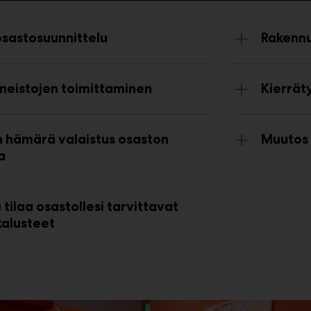
osastosuunnittelu
Rakennu
neistojen toimittaminen
Kierräty
n hämärä valaistus osaston
Muutos 
a
 tilaa osastollesi tarvittavat
kalusteet