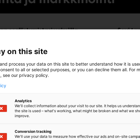
a osallistumistasi valmiilla
Sovi ta
ateriaaleilla
sovellu
y on this site
rofiilisi
Huomioi
and process your data on this site to better understand how it is us
onsent to all or selected purposes, or you can decline them all. For 
, see our privacy policy.
maa
Promota
licy
Analytics
tä messuille
Ilmoita
We'll collect information about your visit to our site. It helps us underst
the site is used – what's working, what might be broken and what we sh
kautta
improve.
laiset messuille
Conversion tracking
Ilmoita
We'll use your data to measure how effective our ads and on-site camp