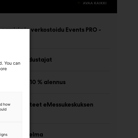
AVAA KAIKKI
paamisia ja verkostoidu Events PRO -
ksen avulla
 median edustajat
ed. You can
more
rvikkeilta 10 % alennus
 uutuustuotteet eMessukeskuksen
and how
ould
 osasto-ohjelma
aigns