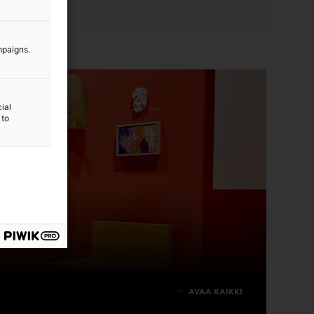
mpaigns.
ial
 to
AVAA KAIKKI