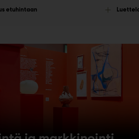
us etuhintaan
Luettelo
intä ja markkinointi