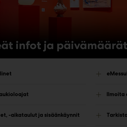
ät infot ja päivämäärä
linet
eMessu
ukioloajat
Ilmoita
t, -aikataulut ja sisäänkäynnit
Tarkist