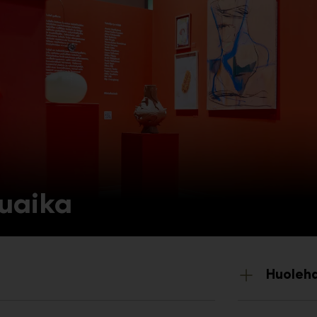
uaika
Huolehd