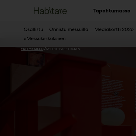
Main
Siirry
sisältöön
Tapahtumassa
Av
al
Osallistu
Onnistu messuilla
Mediakortti 2026
eMessukeskukseen
YRITYKSILLE
NÄYTTEILLEASETTAJAN OPAS