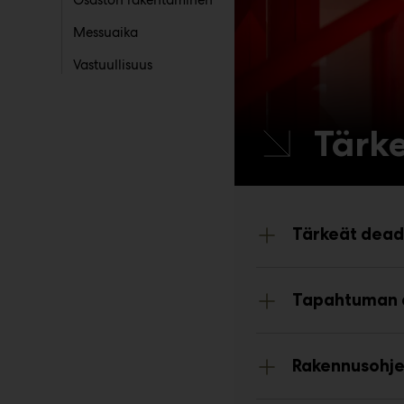
Osaston rakentaminen
Messuaika
Vastuullisuus
Tärke
Tärkeät dead
Tapahtuman a
Rakennusohjee