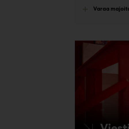
Varaa majoit
Viest