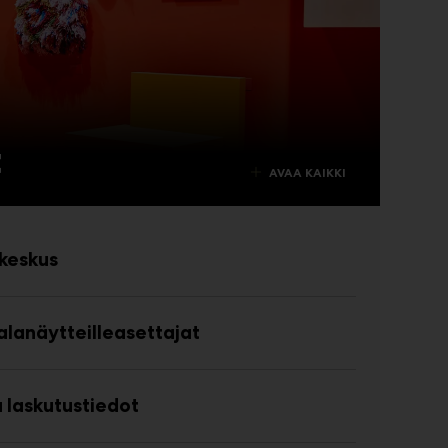
t
AVAA KAIKKI
keskus
 alanäytteilleasettajat
a laskutustiedot