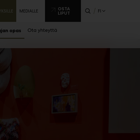
issijainen
OSTA
FI
YKSILLE
MEDIALLE
LIPUT
ikko
Ota yhteyttä
ajan opas