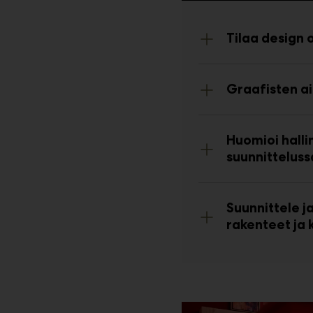
Tilaa design 
Graafisten ai
Huomioi halli
suunnitteluss
Suunnittele ja
rakenteet ja 