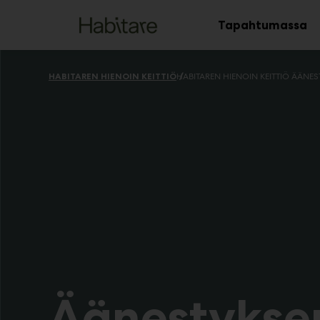
Main
Siirry
sisältöön
Tapahtumassa
Av
al
HABITAREN HIENOIN KEITTIÖ
Äänestykse