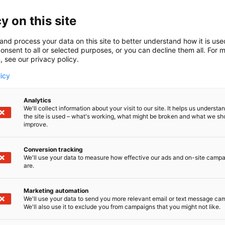
y on this site
and process your data on this site to better understand how it is us
säännöt
onsent to all or selected purposes, or you can decline them all. For 
, see our privacy policy.
licy
Analytics
We'll collect information about your visit to our site. It helps us underst
the site is used – what's working, what might be broken and what we sh
improve.
joka vastaa Habitare-messujen toteutuksesta.
yj,
Conversion tracking
18 vuotta täyttäneille henkilöille. Osallistuminen on rajo
We'll use your data to measure how effective our ads and on-site camp
are.
ijät, heidän perheenjäsenensä sekä muut äänestyksen tot
Marketing automation
We'll use your data to send you more relevant email or text message ca
kset julkistetaan Habitare-messuilla ja Habitaren sosiaa
We'll also use it to exclude you from campaigns that you might not like.