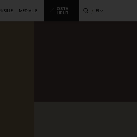
issijainen
OSTA
FI
YKSILLE
MEDIALLE
LIPUT
ikko