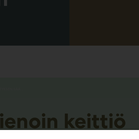
HABITAREN HIENOIN KEITTIÖ ÄÄNESTYKSEN SÄÄNNÖT
enoin keittiö