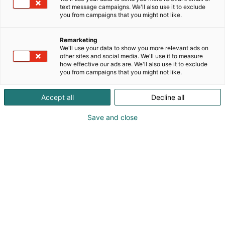
kokemuksella omalla tehtaallamme Salossa
text message campaigns. We'll also use it to exclude
valmistetut kalusteet suunnitellaan yksilöllisesti
you from campaigns that you might not like.
mittatilauksena ja viimeistellään tinkimättömällä
ammattitaidolla.
Remarketing
We'll use your data to show you more relevant ads on
Tule Habitaren lisäksi tutustumaan meihin ja
other sites and social media. We'll use it to measure
how effective our ads are. We'll also use it to exclude
kokemaan laatukeittiön tarina Helsingin
you from campaigns that you might not like.
showroomillemme osoitteeseen Fredrikinkatu 20.
Astu sisään Arkkenin maailmaan, jossa jokainen
Accept all
Decline all
yksityiskohta on suunniteltu kestämään niin aikaa,
käyttöä kuin katseitakin.
Save and close