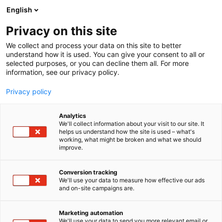
Siirry
English
sisältöön
Privacy on this site
We collect and process your data on this site to better
understand how it is used. You can give your consent to all or
selected purposes, or you can decline them all. For more
information, see our privacy policy.
Privacy policy
Analytics
T
Keittiöt
We'll collect information about your visit to our site. It
u
helps us understand how the site is used – what's
Arkken Showroom
working, what might be broken and what we should
o
improve.
t
e
Showroom
Osasto:
r
Conversion tracking
y
We'll use your data to measure how effective our ads
and on-site campaigns are.
Arkkenin keittiöissä ja kiintokalusteissa kohtaavat
h
m
ajaton muotoilu, kekseliäät ratkaisut ja aidot,
ä
korkealaatuiset materiaalit. Yli 20 vuoden
Marketing automation
:
We'll use your data to send you more relevant email or