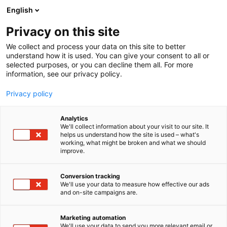
Siirry
English
sisältöön
Privacy on this site
We collect and process your data on this site to better
understand how it is used. You can give your consent to all or
selected purposes, or you can decline them all. For more
information, see our privacy policy.
Privacy policy
Analytics
T
Taide
We'll collect information about your visit to our site. It
u
helps us understand how the site is used – what's
Art Karoliina Humalajoki
working, what might be broken and what we should
o
improve.
t
e
3d11
Osasto:
r
Conversion tracking
y
We'll use your data to measure how effective our ads
and on-site campaigns are.
Akryylimaalauksissani tutkin luonnon tunnelmia,
h
m
värejä ja vuodenaikojen jatkuvaa vaihtelua.
ä
Inspiraationi syntyy metsistä, vesistä, taivaan
Marketing automation
:
We'll use your data to send you more relevant email or