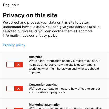
Siirry
English
sisältöön
Privacy on this site
We collect and process your data on this site to better
understand how it is used. You can give your consent to all or
selected purposes, or you can decline them all. For more
information, see our privacy policy.
Privacy policy
Analytics
T
Habitare Pro
Huonekalut
We'll collect information about your visit to our site. It
u
helps us understand how the site is used – what's
Creadeck Oy
working, what might be broken and what we should
o
improve.
t
e
6d80
Osasto:
r
Conversion tracking
y
We'll use your data to measure how effective our ads
and on-site campaigns are.
Creadeck suunnittelee julkitiloihin ajattomia,
h
m
modulaarisia kalusteita, joissa yhdistyvät
ä
pohjoismainen selkeys, lämpö ja toiminnallisuus.
Marketing automation
:
We'll use your data to send you more relevant email or