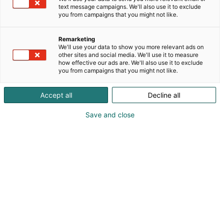
Tuotteemme syntyvät tiiviissä yhteistyössä
text message campaigns. We'll also use it to exclude
sisustusarkkitehtien sekä valikoitujen
you from campaigns that you might not like.
eurooppalaisten valmistuskumppaneiden kanssa
aitoja tilatarpeita kuunnellen.
Remarketing
Muotoilufilosofiamme nojaa rehelliseen
We'll use your data to show you more relevant ads on
rakenteeseen ja materiaalituntemukseen, joten
other sites and social media. We'll use it to measure
how effective our ads are. We'll also use it to exclude
skandinaavinen muotokieli on harkitun suunnittelun
you from campaigns that you might not like.
luonnollinen lopputulos. Meille vastuullisuus on
toiminnan ytimessä: yrityksellämme on
Accept all
Decline all
Ekokompassi-ympäristösertifikaatti, ja luomme
joustavia, korkealaatuisia ratkaisuja, jotka kestävät
Save and close
aikaa sekä rakenteellisesti että visuaalisesti.
Showroomimme ja toimitilamme sijaitsevat
Helsingin Arabianrannassa.