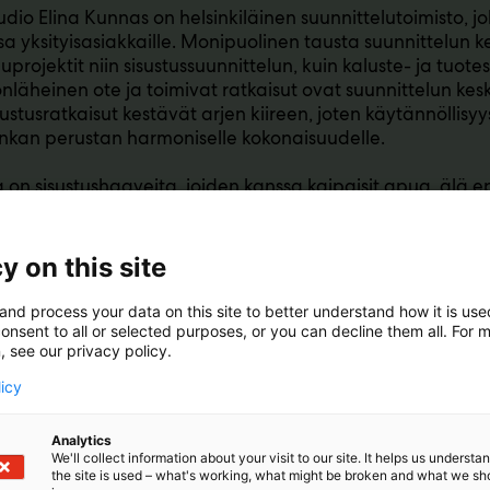
udio Elina Kunnas on helsinkiläinen suunnittelutoimisto, j
a yksityisasiakkaille. Monipuolinen tausta suunnittelun k
uprojektit niin sisustussuunnittelun, kuin kaluste- ja tuote
läheinen ote ja toimivat ratkaisut ovat suunnittelun kesk
sustusratkaisut kestävät arjen kiireen, joten käytännöllisy
nkan perustan harmoniselle kokonaisuudelle.
la on sisustushaaveita, joiden kanssa kaipaisit apua, älä e
y on this site
and process your data on this site to better understand how it is us
onsent to all or selected purposes, or you can decline them all. For 
, see our privacy policy.
licy
Analytics
We'll collect information about your visit to our site. It helps us underst
the site is used – what's working, what might be broken and what we sh