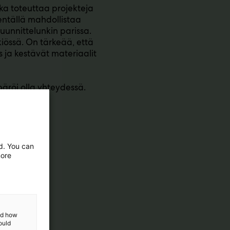
oka toteuttaa projekteja
entällä mahdollistaa
suunnittelunkin parissa.
iössä. On tärkeää, että
ys ja kestävät materiaalit
päröi olla yhteydessä.
ed. You can
more
and how
ould