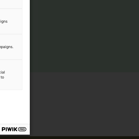
aigns
mpaigns.
ial
 to