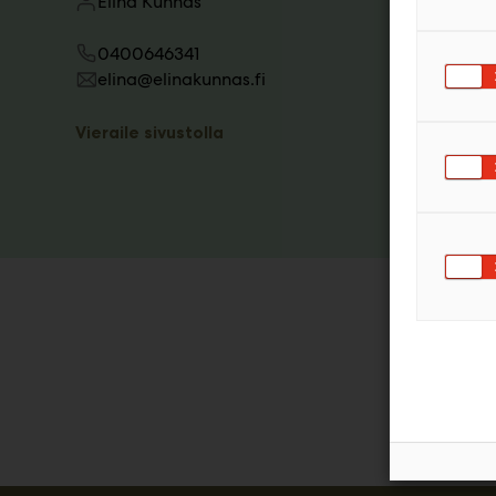
Elina Kunnas
0400646341
elina@elinakunnas.fi
Vieraile sivustolla