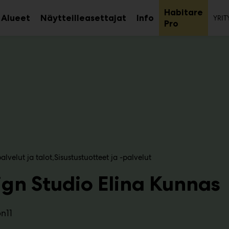
To
Habitare
Alueet
Näytteilleasettajat
Info
YRIT
aa
Avaa
Avaa
Avaa
Pro
avalikko
alavalikko
alavalikko
alaval
lvelut ja talot
Sisustustuotteet ja -palvelut
ign Studio Elina Kunnas
n11