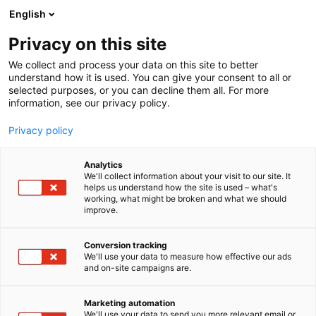
Siirry
English
sisältöön
Privacy on this site
We collect and process your data on this site to better
understand how it is used. You can give your consent to all or
selected purposes, or you can decline them all. For more
information, see our privacy policy.
Privacy policy
Analytics
T
Huonekalut
Tekstiilit
We'll collect information about your visit to our site. It
u
helps us understand how the site is used – what's
Familon
working, what might be broken and what we should
o
improve.
t
e
7r130
Osasto:
r
Conversion tracking
y
We'll use your data to measure how effective our ads
and on-site campaigns are.
POHJOISEN UNEN ASIANTUNTIJA VUODESTA 1966
h
m
ä
Tarinamme syntyi pohjoisen unen mailla, syvän
Marketing automation
:
We'll use your data to send you more relevant email or