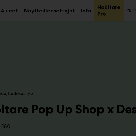
To
Habitare
Alueet
Näytteilleasettajat
Info
YRIT
aa
Avaa
Avaa
Avaa
Pro
avalikko
alavalikko
alavalikko
alaval
ide
Taidekäsityö
itare Pop Up Shop x Des
7r150