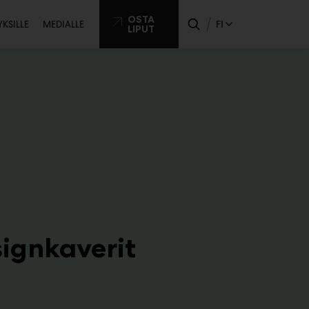
issijainen
OSTA
FI
YKSILLE
MEDIALLE
LIPUT
ikko
ignkaverit