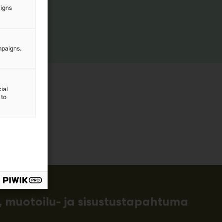
aigns
mpaigns.
ial
 to
 muotoilu- ja sisustustapahtuma