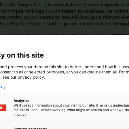
Pop Up Shop x Designkaverit kokoaa yhteen inspiroivan 
ihanimpia herkkuja sisustamiseen ja kotoiluun. Valikoimas
otuotteita, paperituotteita, keramiikkaa ja keittiötarvikke
töjä. Pop Up Shopin tuottaa ja valikoiman kuratoi Designk
evat brändit: Ainoa, Arjen Ilot, Bopo Illustrations, ESTER
als, Helsinki Posters, Hihka, INX, Jenni Isotoff, Keltainen 
i, Kierti, Kukkaa pukkaa, Kuviokioski, Mersia, Miiko, Mika
y on this site
ewelry, pihlan.studio, Puhelina Creative, Puuva, ROOSA
uffa Design, Valla, Valpuri Kerttula, Ventti Design, Väreile
and process your data on this site to better understand how it is us
onsent to all or selected purposes, or you can decline them all. For 
, see our privacy policy.
licy
Analytics
We'll collect information about your visit to our site. It helps us underst
the site is used – what's working, what might be broken and what we sh
improve.
Conversion tracking