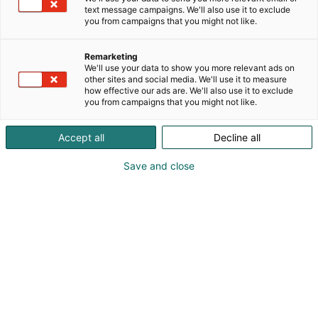
text message campaigns. We'll also use it to exclude
vuoteen 1966. Yritys on rakentanut vahvan
you from campaigns that you might not like.
asemansa laadukkaiden, toimivien ja ajattomasti
muotoiltujen keittiöratkaisujen tarjoajana.
Remarketing
Suomessa HTH Keittiöt palvelee asiakkaitaan
We'll use your data to show you more relevant ads on
laajan myymäläverkoston kautta, tarjoten
other sites and social media. We'll use it to measure
kokonaisvaltaista suunnittelu- ja toteutuspalvelua
how effective our ads are. We'll also use it to exclude
you from campaigns that you might not like.
aina ideoinnista asennukseen.HTH:n toiminnan
ytimessä on skandinaavinen muotoilu: selkeät linjat,
Accept all
Decline all
harkitut yksityiskohdat ja käytännölliset ratkaisut.
Löydät meidät omalta osastolta (6m50), jossa
Save and close
jaamme ideoita, inspiraatiota ja käytönnön
ratkaisuja tulevan kauden projekteihin!
Toteutamme osaston yhteistyössä Wever & Ducré
Lighting kanssa.