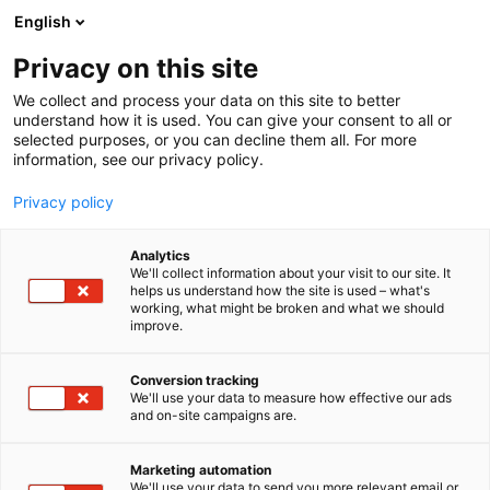
Siirry
English
sisältöön
Privacy on this site
We collect and process your data on this site to better
understand how it is used. You can give your consent to all or
selected purposes, or you can decline them all. For more
information, see our privacy policy.
Privacy policy
Analytics
T
Keittiöt
Kodintekniikka ja digi
Kylpyhuoneet ja saunat
We'll collect information about your visit to our site. It
u
Lifestyle
Materiaalit ja tarvikkeet
Pintamateriaalit
helps us understand how the site is used – what's
working, what might be broken and what we should
o
Sisustustuotteet ja -palvelut
Valaisimet
improve.
t
HTH Keittiöt
e
r
Conversion tracking
y
We'll use your data to measure how effective our ads
6m50
Osasto:
and on-site campaigns are.
h
m
HTH Keittiöt on yksi Pohjoismaiden tunnetuimmista
ä
Marketing automation
:
keittiöbrändeistä, jonka juuret ulottuvat Tanskaan
We'll use your data to send you more relevant email or