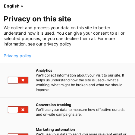
Siirry
English
sisältöön
Privacy on this site
We collect and process your data on this site to better
understand how it is used. You can give your consent to all or
selected purposes, or you can decline them all. For more
information, see our privacy policy.
Privacy policy
Analytics
T
Handmade
Huonekalut
We'll collect information about your visit to our site. It
u
helps us understand how the site is used – what's
JÖÖR
working, what might be broken and what we should
o
improve.
t
e
7u128
Osasto:
r
Conversion tracking
y
We'll use your data to measure how effective our ads
and on-site campaigns are.
JÖÖR – Tehty jokapäiväiseen mukavuuteen⭐.
h
m
JÖÖR on perheomisteinen kodinsisustusbrändi,
ä
jonka juuret ulottuvat vuoteen 2007.
Marketing automation
:
We'll use your data to send you more relevant email or