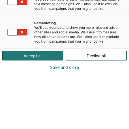
Käytännöllisyyden, mukavuuden ja laadun
text message campaigns. We'll also use it to exclude
pohjalta valmistamme pehmeitä sisustustuotteita,
you from campaigns that you might not like.
jotka tekevät arjesta entistä
mukavampaa.Valikoimaamme kuuluvat säkkituolit,
Remarketing
rahit, lattiatyynyt, lemmikkipedot, patjat,
We'll use your data to show you more relevant ads on
sisustustyynyt sekä muut huolella suunnitellut
other sites and social media. We'll use it to measure
how effective our ads are. We'll also use it to exclude
kodintuotteet, jotka tuovat lämpöä ja mukavuutta
you from campaigns that you might not like.
jokapäiväiseen elämään.Jokainen JÖÖR-tuote
valmistetaan käsityönä Virossa kokeneiden
Accept all
Decline all
ammattilaisten toimesta. Tavoitteemme on luoda
tuotteita, jotka sopivat luontevasti jokaiseen kotiin
Save and close
ja tarjoavat kestävää mukavuutta sekä iloa
arkeen.Toivotamme sinut lämpimästi tervetulleeksi
tutustumaan JÖÖRiin Habitare 2026 -messuilla.