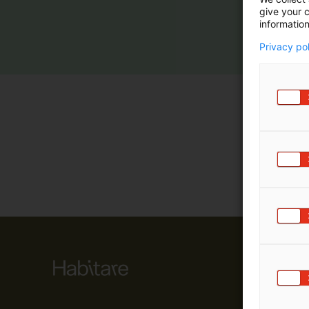
give your c
m
information
ä
:
Privacy po