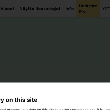
To
Habitare
Alueet
Näytteilleasettajat
Info
YRIT
aa
Avaa
Avaa
Avaa
Pro
avalikko
alavalikko
alavalikko
alaval
o Design Oy
y on this site
7e130
and process your data on this site to better understand how it is us