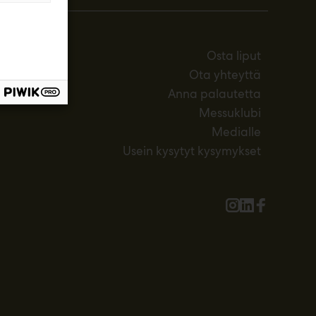
Osta liput
Ota yhteyttä
Anna palautetta
Messuklubi
Medialle
Usein kysytyt kysymykset