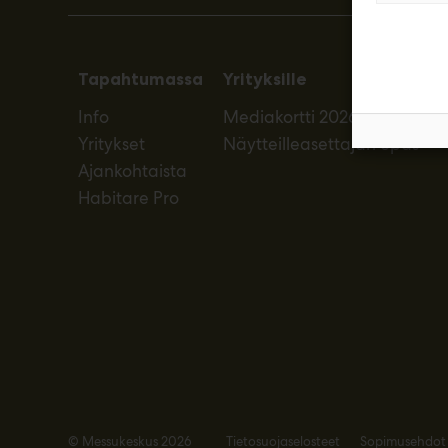
Tapahtumassa
Yrityksille
Info
Mediakortti 2026
Yritykset
Näytteilleasettajan opas
Ajankohtaista
Habitare Pro
© Messukeskus 2026
Tietosuojaselosteet
Sopimusehdot