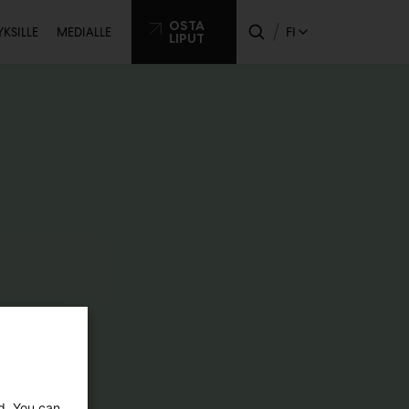
issijainen
OSTA
FI
YKSILLE
MEDIALLE
LIPUT
ikko
ed. You can