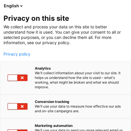
Siirry
English
sisältöön
Privacy on this site
We collect and process your data on this site to better
understand how it is used. You can give your consent to all or
selected purposes, or you can decline them all. For more
information, see our privacy policy.
Privacy policy
Analytics
T
Kylpyhuoneet ja saunat
Pintamateriaalit
We'll collect information about your visit to our site. It
u
Sisustustuotteet ja -palvelut
helps us understand how the site is used – what's
working, what might be broken and what we should
o
improve.
Laattapiste-Pukkila Oy
t
e
r
Conversion tracking
Showroom
Osasto:
y
We'll use your data to measure how effective our ads
and on-site campaigns are.
h
Laattapiste-Pukkila on suomalainen
m
ä
kylpyhuoneiden ja pintamateriaalien asiantuntija
Marketing automation
:
We'll use your data to send you more relevant email or