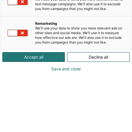
yli 150 vuoden kokemuksella. Yritys tarjoaa
text message campaigns. We'll also use it to exclude
laadukkaita ja kestäviä ratkaisuja koteihin ja
you from campaigns that you might not like.
julkitiloihin. Korkea laatu, vastuullisuus ja
toimitusvarmuus ohjaavat kaikkea toimintaa.
Remarketing
Yli 180 hengen tiimi, kattava myymäläverkosto ja
We'll use your data to show you more relevant ads on
verkkokauppa palvelevat asiakkaita eri puolilla
other sites and social media. We'll use it to measure
how effective our ads are. We'll also use it to exclude
Suomea. Tuotevalikoimaan kuuluvat keraamiset
you from campaigns that you might not like.
laatat, vinyylilaatat ja -lankut, tekstiilimatot, hanat,
suihkut, kylpyhuonekalusteet sekä rakennuskemian
Accept all
Decline all
tuotteet.
Habitare 2026 -tapahtuman aikana 2.–6.9.
Save and close
Laattapiste-Pukkilan showroom Helsingin
keskustassa on auki. Tervetuloa tutustumaan
laajaan valikoimaan ja inspiroiviin
kylpyhuoneratkaisuihin!