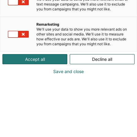
kylpyhuoneiden ja pintamateriaalien asiantuntija
text message campaigns. We'll also use it to exclude
yli 150 vuoden kokemuksella. Yritys tarjoaa
you from campaigns that you might not like.
laadukkaita ja kestäviä ratkaisuja koteihin ja
julkitiloihin, ja korkea laatu, vastuullisuus ja
Remarketing
toimitusvarmuus ohjaavat kaikkea toimintaa.Yli 180
We'll use your data to show you more relevant ads on
hengen asiantunteva tiimi, kattava myymälä- ja
other sites and social media. We'll use it to measure
how effective our ads are. We'll also use it to exclude
jälleenmyyntiverkosto sekä verkkokauppa
you from campaigns that you might not like.
palvelevat yksityis- ja yritysasiakkaita eri puolilla
Suomea. Yritys toimittaa vuosittain tuhansia
Accept all
Decline all
kylpyhuoneita uudisrakentamiseen ja
linjasaneeraushankkeisiin. Tuotevalikoimaan
Save and close
kuuluvat keraamiset laatat, vinyylilaatat ja -lankut,
tekstiilimatot ja -laatat, hanat, suihkut,
kylpyhuonekalusteet, esteettömät kalusteet sekä
rakennuskemian tuotteet.Tule tutustumaan
Laattapiste-Pukkilan osastolle FinnBuild 2026 -
messuilla!