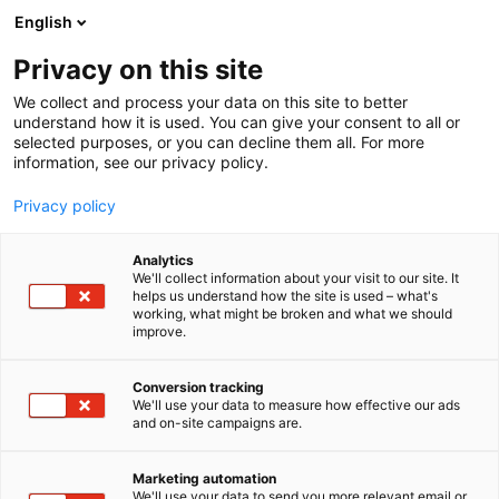
Siirry
English
sisältöön
Privacy on this site
We collect and process your data on this site to better
understand how it is used. You can give your consent to all or
selected purposes, or you can decline them all. For more
information, see our privacy policy.
Privacy policy
Analytics
T
Kalusteet ja varusteet
Kylpyhuoneet ja saunat
We'll collect information about your visit to our site. It
u
Muut tuotteet ja palvelut
Sisäpinnat
helps us understand how the site is used – what's
working, what might be broken and what we should
o
improve.
Laattapiste-Pukkila Oy
t
e
r
Conversion tracking
Rakentaminen, asuminen ja kiinteistö
Teema:
y
We'll use your data to measure how effective our ads
Showroom
Osasto:
and on-site campaigns are.
h
m
ä
Laattapiste-Pukkila on suomalainen
Marketing automation
:
We'll use your data to send you more relevant email or