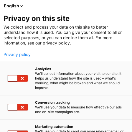
Siirry
English
sisältöön
Privacy on this site
We collect and process your data on this site to better
understand how it is used. You can give your consent to all or
selected purposes, or you can decline them all. For more
information, see our privacy policy.
Privacy policy
Analytics
T
Huonekalut
Tekstiilit
The Block
Valaisimet
We'll collect information about your visit to our site. It
u
helps us understand how the site is used – what's
Lapin Yliopisto
working, what might be broken and what we should
o
improve.
t
e
6v50
Osasto:
r
Conversion tracking
y
We'll use your data to measure how effective our ads
and on-site campaigns are.
Lapissa, keskellä arktista luontoa, sijaitseva Lapin
h
m
yliopisto on innostava ja kansainvälinen opiskelu- ja
ä
työyhteisö. Täällä pohjoisen kulttuuri kukoistaa, ja
Marketing automation
:
We'll use your data to send you more relevant email or