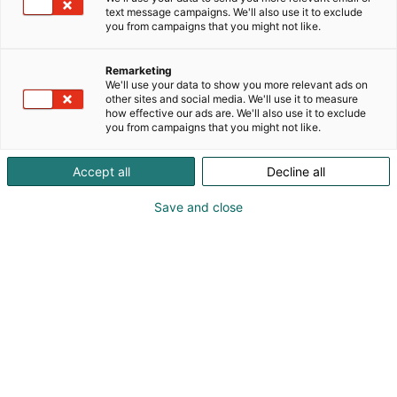
tekemistä riittää niin luontoihmisille,
text message campaigns. We'll also use it to exclude
tieteentekijöille, urheilijoille, kulttuurin harrastajille
you from campaigns that you might not like.
kuin yöelämässä viihtyvillekin. Selkeästi erottuvat ja
vaihtuvat vuodenajat, luonnon läheisyys ja
Remarketing
monipuoliset harrastusmahdollisuudet varmistavat
We'll use your data to show you more relevant ads on
ympärivuotisen aktiviteettien tarjonnan. Koe
other sites and social media. We'll use it to measure
how effective our ads are. We'll also use it to exclude
enemmän - tule Lappiin ja Lapin yliopistoon!
you from campaigns that you might not like.
Accept all
Decline all
Save and close