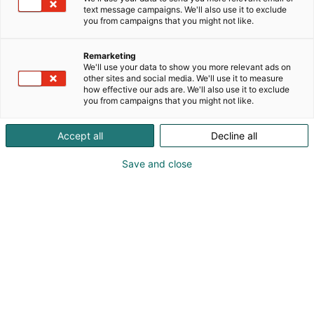
Valmistamme omalla tehtaallamme
text message campaigns. We'll also use it to exclude
sisustustekstiilejä julkisiin tiloihin sekä private label -
you from campaigns that you might not like.
tuotteita kotimaisille brändeille ja teollisuudelle.
Palvelemme suunnittelijoita, arkkitehteja ja
Remarketing
yrityksiä myös Helsingin Katajanokan showroomilla.
We'll use your data to show you more relevant ads on
Edustamme Suomessa Pagunette- ja Kobe-
other sites and social media. We'll use it to measure
how effective our ads are. We'll also use it to exclude
sisustuskankaita, joita nähdään myös Naapurit-
you from campaigns that you might not like.
näyttelyn toteutuksessa.
Accept all
Decline all
Save and close