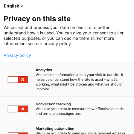
Siirry
English
sisältöön
Privacy on this site
We collect and process your data on this site to better
understand how it is used. You can give your consent to all or
selected purposes, or you can decline them all. For more
information, see our privacy policy.
Privacy policy
Analytics
T
Sisustustuotteet ja -palvelut
Tekstiilit
We'll collect information about your visit to our site. It
u
helps us understand how the site is used – what's
Lennol Oy
working, what might be broken and what we should
o
improve.
t
e
Showroom
Osasto:
r
Conversion tracking
y
We'll use your data to measure how effective our ads
and on-site campaigns are.
Lennol – tehdas, tekijät ja taito toteuttaa.
h
m
Kotimaista tekstiiliosaamista vuodesta 1967.Lennol
ä
tulee Etelä-Pohjanmaan lakeuksilta, Jalasjärveltä.
Marketing automation
:
We'll use your data to send you more relevant email or