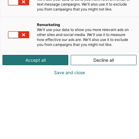
lämpöpuutuotteet tehdään ilman kemikaaleja
text message campaigns. We'll also use it to exclude
kotimaisesta männystä ja kuusesta, pelkästään
you from campaigns that you might not like.
lämmön ja vesihöyryn avulla. Yli 25 vuoden
kokemuksella kehitetyt tuotteet soveltuvat
Remarketing
julkisivuihin, sisäverhouksiin, saunoihin ja terasseille
We'll use your data to show you more relevant ads on
sekä vaativiin arkkitehtuurikohteisiin ympäri
other sites and social media. We'll use it to measure
how effective our ads are. We'll also use it to exclude
maailmaa. Lunawood tuo metsän lähemmäs
you from campaigns that you might not like.
ihmisiä tarjoamalla kestäviä ja ajattomia
puuratkaisuja rakentamiseen ja muotoiluun.
Accept all
Decline all
Save and close
Katso tarjoukset