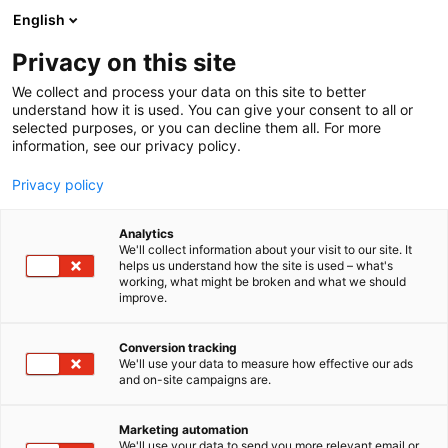
Siirry
English
sisältöön
Privacy on this site
We collect and process your data on this site to better
understand how it is used. You can give your consent to all or
selected purposes, or you can decline them all. For more
information, see our privacy policy.
Privacy policy
Analytics
T
Materiaalit ja tarvikkeet
Pintamateriaalit
We'll collect information about your visit to our site. It
u
helps us understand how the site is used – what's
Lunawood
working, what might be broken and what we should
o
improve.
t
e
6e10
Osasto:
r
Conversion tracking
y
We'll use your data to measure how effective our ads
and on-site campaigns are.
Lunawood on kotimainen lämpöpuuyritys ja yksi
h
m
maailman johtavista lämpöpuuratkaisujen
ä
valmistajista. Suomessa valmistetut Lunawood-
Marketing automation
:
We'll use your data to send you more relevant email or