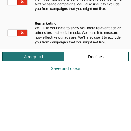
käsityötaitoa ja hienovaraista ylellisyyttä. Vuonna
text message campaigns. We'll also use it to exclude
2014 perustetun yrityksen visiona on kehittää
you from campaigns that you might not like.
innovatiivisia ja kestäviä designesineitä, jotka
valmistetaan paikallisten käsityöläisten toimesta
Remarketing
niin Tanskassa kuin muuallakin maailmassa.Made
We'll use your data to show you more relevant ads on
by Handin toimintaa ohjaa intohimo
other sites and social media. We'll use it to measure
how effective our ads are. We'll also use it to exclude
luonnonmateriaaleihin ja ajattomaan
you from campaigns that you might not like.
kestävyyteen. Mallisto tarjoaa kauniisti
viimeisteltyjä ja persoonallisia designtuotteita
Accept all
Decline all
koteihin, toimistoihin ja viihtyisiin oleskelutiloihin.
Save and close