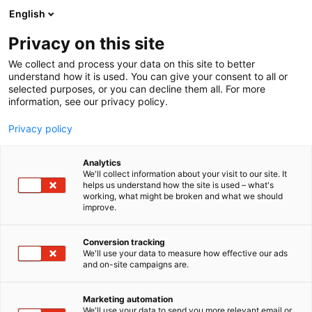
Siirry
English
sisältöön
Privacy on this site
We collect and process your data on this site to better
understand how it is used. You can give your consent to all or
selected purposes, or you can decline them all. For more
information, see our privacy policy.
Privacy policy
Analytics
T
Habitare Pro
Handmade
Lifestyle
Materiaalit ja tarvikkeet
We'll collect information about your visit to our site. It
u
Taidekäsityö
Tekstiilit
Valaisimet
helps us understand how the site is used – what's
working, what might be broken and what we should
o
improve.
Made by Hand
t
e
r
Conversion tracking
7b100
Osasto:
y
We'll use your data to measure how effective our ads
and on-site campaigns are.
h
Made by Hand on moderni tanskalainen
m
ä
designbrändi, joka vaalii korkeatasoista
Marketing automation
:
We'll use your data to send you more relevant email or