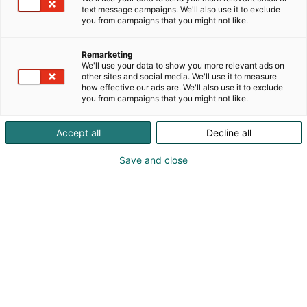
italialaiset, espanjalaiset ja ranskalaiset
text message campaigns. We'll also use it to exclude
valmistajat. Tavoitteenamme on tarjota
you from campaigns that you might not like.
suomalaisille asiakkaille yhteyksiä yrityksiin, joilla ei
vielä ole läsnäoloa Suomessa. Teemme yhteistyötä
Remarketing
alan parhaiden ammattilaisten kanssa ja kaikki
We'll use your data to show you more relevant ads on
yhteistyökumppanimme on valittu huolella.
other sites and social media. We'll use it to measure
how effective our ads are. We'll also use it to exclude
you from campaigns that you might not like.
Yhdessä verkostomme kanssa pyrimme luomaan
esteettisesti kauniita ja toimivia sisätiloja.
Accept all
Decline all
Tarjoamme räätälöityjä ja kustannustehokkaita
ratkaisuja hotelleille, ravintoloille, sairaaloille,
Save and close
lounge-tiloille, risteilyaluksille, toimistoille, kouluille
jne. Yksittäisistä huonekaluista avaimet käteen -
projekteihin, ota yhteyttä Mano Helsinkiin ja katso,
mitä voimme tehdä puolestasi.