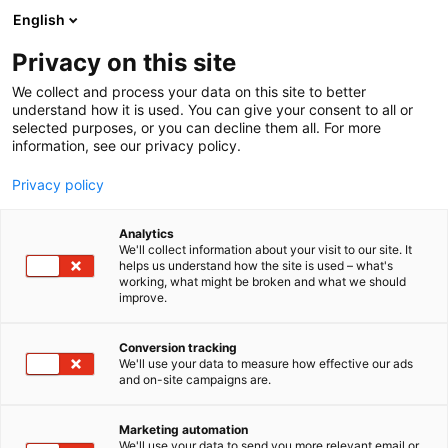
Siirry
English
sisältöön
Privacy on this site
We collect and process your data on this site to better
understand how it is used. You can give your consent to all or
selected purposes, or you can decline them all. For more
information, see our privacy policy.
Privacy policy
Analytics
T
Habitare Pro
Huonekalut
We'll collect information about your visit to our site. It
u
helps us understand how the site is used – what's
Mano Helsinki Oy
working, what might be broken and what we should
o
improve.
t
e
6c2 Naapurit
Osasto:
r
Conversion tracking
y
We'll use your data to measure how effective our ads
and on-site campaigns are.
Mano Helsinki on erikoistunut julkitilakalusteiden
h
m
tuontiin Manner-Euroopasta.
ä
Pääasiallinen kiinnostusalueemme kattaa
Marketing automation
:
We'll use your data to send you more relevant email or