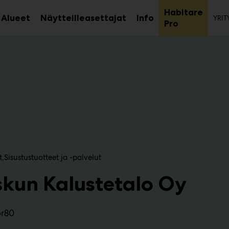
To
Habitare
Alueet
Näytteilleasettajat
Info
YRIT
aa
Avaa
Avaa
Avaa
Pro
avalikko
alavalikko
alavalikko
alaval
t
Sisustustuotteet ja -palvelut
kun Kalustetalo Oy
6r80