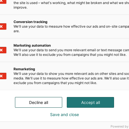
the site is used – what's working, what might be broken and what we sh
improve.
Conversion tracking
We'll use your data to measure how effective our ads and on-site camp
are.
Marketing automation
o Habitare-messuille elämyksellisen kattauksen kodi
We'll use your data to send you more relevant email or text message ca
We'll also use it to exclude you from campaigns that you might not like.
tsuu messukävijät tutustumaan syksyn kiinnostavimp
 Osastollamme esitellään muun muassa Pohjanmaan s
Remarketing
We'll use your data to show you more relevant ads on other sites and soc
uutuudet, Wonderlandin muotoutuvat patjat, Fly-sarj
media. We'll use it to measure how effective our ads are. We'll also use it
onnonkumista. Lisäksi osastolla voi testata IMG:n suos
exclude you from campaigns that you might not like.
ukavuuden.
ankintaa harkitseville tarjoamme myös nikamamittauk
Decline all
Accept all
lle yksilöllisesti sopiva patja ja optimaalinen nukku
Save and close
Powered by