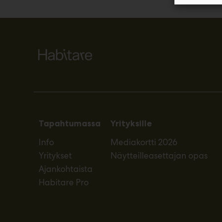
Tapahtumassa
Yrityksille
Info
Mediakortti 2026
Yritykset
Näytteilleasettajan opas
Ajankohtaista
Habitare Pro