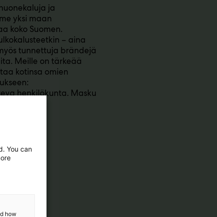
huonekaluja ja
emme yksi maan
taa koko Suomen.
lkokalusteetkin – aina
t myös tunnettuja brändejä
ta. Meille on tärkeää
ustaa kotinsa omien
ukseen:
eva henkilökunta. Masku
ed. You can
more
and how