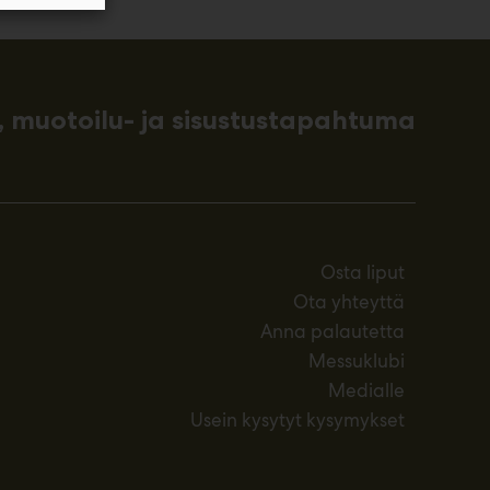
 muotoilu- ja sisustustapahtuma
Osta liput
Ota yhteyttä
Anna palautetta
Messuklubi
Medialle
Usein kysytyt kysymykset