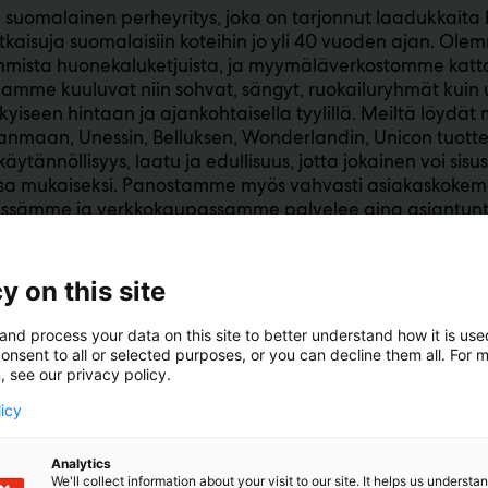
suomalainen perheyritys, joka on tarjonnut laadukkaita 
atkaisuja suomalaisiin koteihin jo yli 40 vuoden ajan. Ol
mmista huonekaluketjuista, ja myymäläverkostomme kat
amme kuuluvat niin sohvat, sängyt, ruokailuryhmät kuin u
ykyiseen hintaan ja ajankohtaisella tyylillä. Meiltä löydä
nmaan, Unessin, Belluksen, Wonderlandin, Unicon tuottei
äytännöllisyys, laatu ja edullisuus, jotta jokainen voi sis
sa mukaiseksi. Panostamme myös vahvasti asiakaskokem
ssämme ja verkkokaupassamme palvelee aina asiantunt
at kuntoon.
y on this site
and process your data on this site to better understand how it is us
onsent to all or selected purposes, or you can decline them all. For 
, see our privacy policy.
licy
Analytics
We'll collect information about your visit to our site. It helps us underst