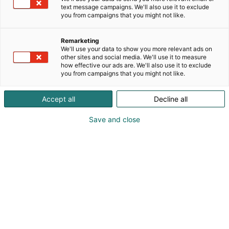
sitoutumisestaan. Jokainen tuote on käsinpunottu
text message campaigns. We'll also use it to exclude
yhteistyössä yli 1 300 naisartisaanin kanssa
you from campaigns that you might not like.
Keniassa, Tansaniassa ja Ghanassa sukupolvelta
toiselle siirtyneitä tekniikoita käyttäen. Kaikki
Remarketing
tuotteet kantavat tekijänsä nimeä – merkkinä
We'll use your data to show you more relevant ads on
läpinäkyvyydestä, käsityötaidosta ja
other sites and social media. We'll use it to measure
how effective our ads are. We'll also use it to exclude
jäljitettävyydestä.
you from campaigns that you might not like.
B Corp -sertifioituna yrityksenä ja Maailman reilun
Accept all
Decline all
kaupan järjestön (WFTO) jäsenenä Mifuko sitoutuu
pitkäaikaisiin kumppanuuksiin ja
Save and close
maaseutuyhteisöjen vahvistamiseen. Kestävyys,
läpinäkyvyys ja laatu ovat brändin ytimessä –
mallistoja myydään yli 30 maassa.
Niina Nenonen
0505675994
niina.nenonen@mifuko.fi