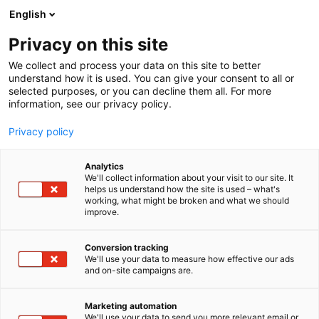
Siirry
English
sisältöön
Privacy on this site
We collect and process your data on this site to better
understand how it is used. You can give your consent to all or
selected purposes, or you can decline them all. For more
information, see our privacy policy.
Privacy policy
Analytics
T
Handmade
Lifestyle
We'll collect information about your visit to our site. It
u
helps us understand how the site is used – what's
Mifuko Oy
working, what might be broken and what we should
o
improve.
t
e
6r1
Osasto:
r
Conversion tracking
y
We'll use your data to measure how effective our ads
and on-site campaigns are.
Vuonna 2009 perustettu Mifuko on suomalainen
h
m
muotoilubrändi, joka tunnetaan ajattomasta
ä
estetiikastaan ja vahvasta yhteiskunnallisesta
Marketing automation
:
We'll use your data to send you more relevant email or