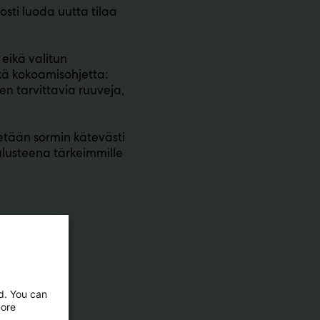
sti luoda uutta tilaa
eikä valitun
ä kokoamisohjetta:
een tarvittavia ruuveja,
tään sormin kätevästi
alusteena tärkeimmille
ed. You can
more