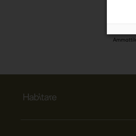
tunnelman
Se on näy
Ammattila