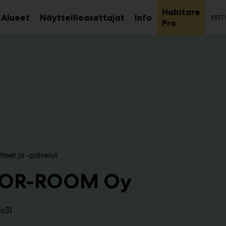
To
Habitare
Alueet
Näytteilleasettajat
Info
YRIT
aa
Avaa
Avaa
Avaa
Pro
avalikko
alavalikko
alavalikko
alaval
tteet ja -palvelut
OR-ROOM Oy
s31