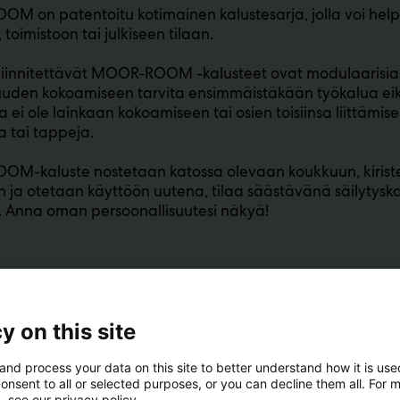
 on patentoitu kotimainen kalustesarja, jolla voi helpo
toimistoon tai julkiseen tilaan.
iinnitettävät MOOR-ROOM -kalusteet ovat modulaarisia 
uden kokoamiseen tarvita ensimmäistäkään työkalua eik
a ei ole lainkaan kokoamiseen tai osien toisiinsa liittämis
a tai tappeja.
M-kaluste nostetaan katossa olevaan koukkuun, kiriste
n ja otetaan käyttöön uutena, tilaa säästävänä säilytysk
si. Anna oman persoonallisuutesi näkyä!
y on this site
and process your data on this site to better understand how it is us
onsent to all or selected purposes, or you can decline them all. For 
, see our privacy policy.