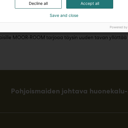
Decline all
Accept all
luojana sohvapöydän yllä, lisätilana keittiösaarekkeen pä
Save and close
ttämö tärkeimmille tavaroillesi – anna oman persoonalli
Powered by
isille MOOR-ROOM tarjoaa täysin uuden tavan yllättää as
Pohjoismaiden johtava huonekalu-,