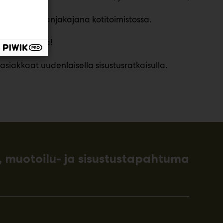
ällä tai tilanjakajana kotitoimistossa.
suutesi näkyä!
iakkaat uudenlaisella sisustusratkaisulla.
 muotoilu- ja sisustustapahtuma