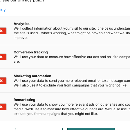
licy
Analytics
We'll collect information about your visit to our site. It helps us underst
the site is used – what's working, what might be broken and what we sh
improve.
uutta tilaa MOOR-ROOM -hyllyillä
Conversion tracking
kainen tarvitsee säilytystilaa tärkeille tavaroilleen. Mutt
We'll use your data to measure how effective our ads and on-site camp
are.
at jo käytössä?
Marketing automation
We'll use your data to send you more relevant email or text message ca
We'll also use it to exclude you from campaigns that you might not like.
 on innovatiivinen, patentoitu ja tyylikäs, moneen tark
Remarketing
We'll use your data to show you more relevant ads on other sites and soc
aan sertifioiduista materiaaleista. Hylly kiinnitetään kat
media. We'll use it to measure how effective our ads are. We'll also use it
exclude you from campaigns that you might not like.
issa vaikkapa ikkunanpesun ajaksi. Voit käyttää sitä esimerk