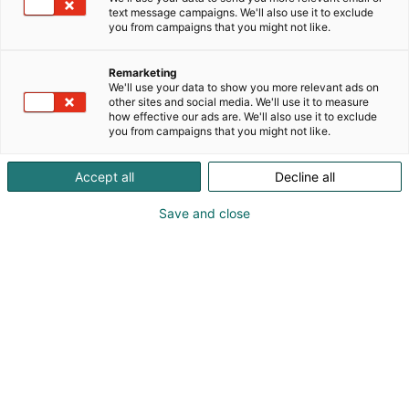
Kirkkonummen Porkkalasta, ja kaikki tuotteet
text message campaigns. We'll also use it to exclude
valmistuvat alusta loppuun taiteilijan kotistudiolla.
you from campaigns that you might not like.
Teoksissani pyrin tuomaan esille sitä, että jokainen
Remarketing
eläin lajiin katsomatta on ainutlaatuinen,
We'll use your data to show you more relevant ads on
sydämessään leikkisä ja onnellista elämää varten
other sites and social media. We'll use it to measure
how effective our ads are. We'll also use it to exclude
maailmaan luotu. Taiteessani esiintyy paljon
you from campaigns that you might not like.
maatiloilta tuttuja tuotantoeläimiä, jotka kuvaan
luonteikkaina yksilöinä, tuoden esiin elämän
Accept all
Decline all
ainutkertaisuutta.
Save and close
Haluan työni kautta herättää ihmisissä iloa ja
sellaista lapsenomaista riemua, mikä kumpuaa
yhteydestä eläimiin, ja niiden kautta myös
yhteydestä omaan sisimpään. Tervetuloa
inspiroitumaan! Täällä saat olla oma itsesi -
vaikkapa oman elämäsi cowboy tai cowgirl!