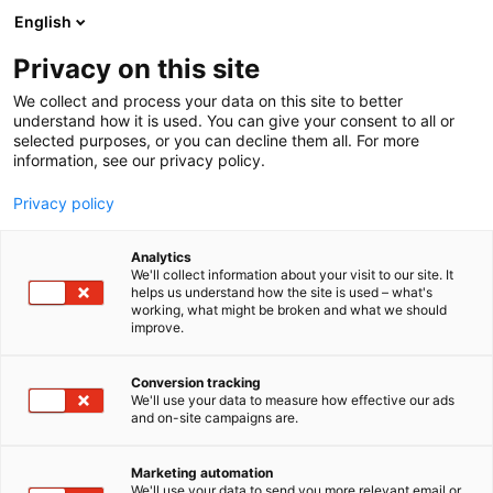
Siirry
English
sisältöön
Privacy on this site
We collect and process your data on this site to better
understand how it is used. You can give your consent to all or
selected purposes, or you can decline them all. For more
information, see our privacy policy.
Privacy policy
Analytics
T
Handmade
Taide
Taidekäsityö
We'll collect information about your visit to our site. It
u
helps us understand how the site is used – what's
Nora Rissanen Art
working, what might be broken and what we should
o
improve.
t
e
3d20
Osasto:
r
Conversion tracking
y
We'll use your data to measure how effective our ads
and on-site campaigns are.
Western- ja eläinaiheisia akryylimaalauksia,
h
m
keramiikkaa, taideprinttejä ja kortteja! Nora
ä
Rissanen Art on yhden naisen taideyritys
Marketing automation
:
We'll use your data to send you more relevant email or