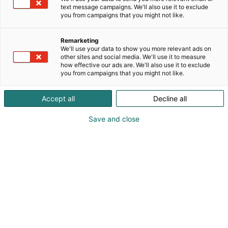
puu- ja tiilituotteisiin, joita tarjoamme erikokoisiin
text message campaigns. We'll also use it to exclude
rakentamisen hankkeisiin. Tavoitteemme on lisätä
you from campaigns that you might not like.
ilmastoystävällisten ja pitkäikäisten materiaalien
käyttöä rakentamisessa. Tule tutustumaan
Remarketing
modifioituihin puumateriaaleihin; Accoya, Kebony
We'll use your data to show you more relevant ads on
ja Sature!
other sites and social media. We'll use it to measure
how effective our ads are. We'll also use it to exclude
you from campaigns that you might not like.
Accept all
Decline all
Save and close