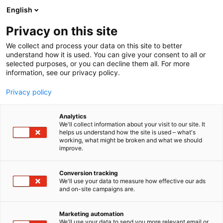
Siirry
English
sisältöön
Privacy on this site
We collect and process your data on this site to better
understand how it is used. You can give your consent to all or
selected purposes, or you can decline them all. For more
information, see our privacy policy.
Privacy policy
Analytics
T
Materiaalit ja tarvikkeet
Pintamateriaalit
We'll collect information about your visit to our site. It
u
helps us understand how the site is used – what's
Novenberg Oy
working, what might be broken and what we should
o
improve.
t
e
7f131
Osasto:
r
Conversion tracking
y
We'll use your data to measure how effective our ads
and on-site campaigns are.
Novenberg Oy on ekologisten
h
m
rakennusmateriaalien myyjä ja maahantuoja.
ä
Tuotevalikoimamme perustuu ympäristöystävällisiin
Marketing automation
:
We'll use your data to send you more relevant email or