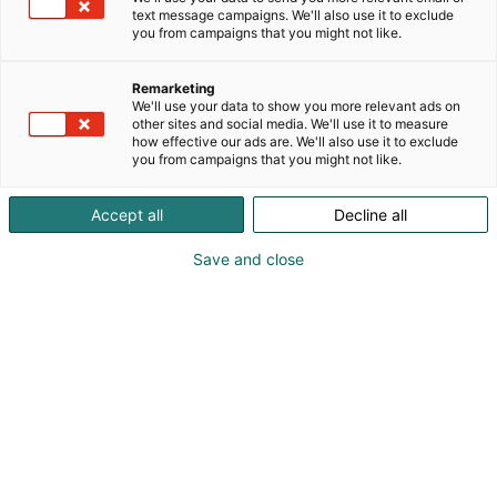
on suunnitellut sisustustuotemalliston, jossa hyvät
text message campaigns. We'll also use it to exclude
you from campaigns that you might not like.
tuoteoivallukset yhdistyvät luonnosta
inspiroituneeseen, ajattomaan muotoiluun. Meidän
mallistomme ilmeen viimeistelee käsityönä omalla
Remarketing
We'll use your data to show you more relevant ads on
studiollamme emaloidut yksityiskohdat. Emalointi
other sites and social media. We'll use it to measure
on käsityötaito, jonka osaajana olemme yksi
how effective our ads are. We'll also use it to exclude
harvoista Suomessa.Tervetuloa osastollemme 3g11
you from campaigns that you might not like.
ja inspiroidu käsintehdystä suomalaisesta
muotoilustamme!
Accept all
Decline all
Save and close