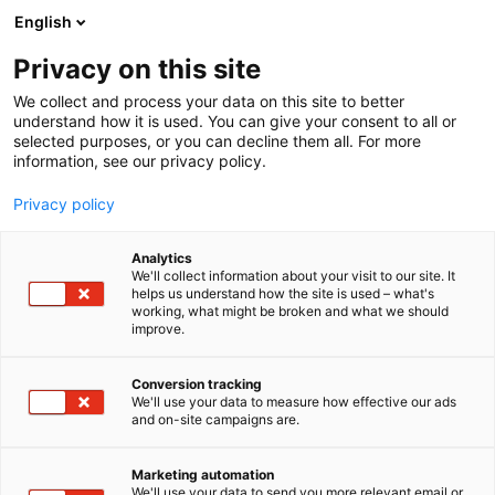
Siirry
English
sisältöön
Privacy on this site
We collect and process your data on this site to better
understand how it is used. You can give your consent to all or
selected purposes, or you can decline them all. For more
information, see our privacy policy.
Privacy policy
Analytics
T
Handmade
Sisustustuotteet ja -palvelut
Taidekäsityö
We'll collect information about your visit to our site. It
u
helps us understand how the site is used – what's
Pauliina Rundgrén
working, what might be broken and what we should
o
improve.
t
HandiCrafts Oy
e
r
Conversion tracking
y
We'll use your data to measure how effective our ads
3g11
Osasto:
and on-site campaigns are.
h
m
Etsitkö sisustuksen yksityiskohtia, jotka saavat kotisi
ä
Marketing automation
näyttämään upealta arkenakin? Pauliina Rundgren
:
We'll use your data to send you more relevant email or