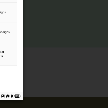
aigns
mpaigns.
ial
 to