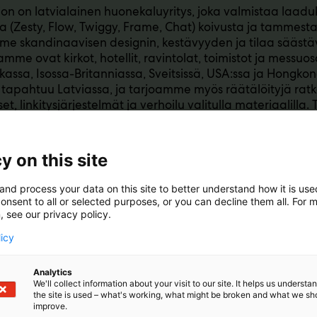
tion on latvialainen huonekaluyritys, joka valmistaa laadu
a (Zesty, Flow, Twiggy, Frame, Chat) koivusta ja tammesta e
e skandinaavisen designin, kestävyyden ja tilaa sääst
amme ovat kirkot, hotellit, ravintolat, toimistot ja mess
assa, Isossa-Britanniassa, Sveitsissä, USA:ssa ja Hongkon
 tapahtuu Latviassa, ja tarjoamme myös räätälöityjä ratka
et, linkitysjärjestelmät ja verhoilu valitulla materiaalill
 että suuria projektitoimituksia joustavasti ja nopeasti.
y on this site
and process your data on this site to better understand how it is us
onsent to all or selected purposes, or you can decline them all. For 
, see our privacy policy.
licy
Analytics
We'll collect information about your visit to our site. It helps us underst
the site is used – what's working, what might be broken and what we sh
improve.