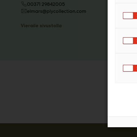
00371 29842005
elmars@plycollection.com
Vieraile sivustolla