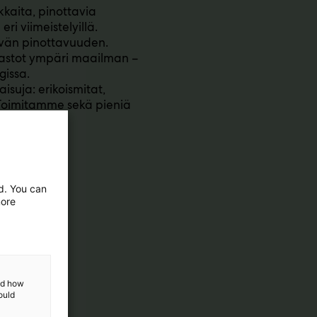
kkaita, pinottavia
ri viimeistelyillä.
ävän pinottavuuden.
uosastot ympäri maailman –
gissa.
isuja: erikoismitat,
a. Toimitamme sekä pieniä
ed. You can
more
and how
ould