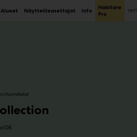
To
Habitare
Alueet
Näytteilleasettajat
Info
YRIT
aa
Avaa
Avaa
Avaa
Pro
avalikko
alavalikko
alavalikko
alaval
ro
Huonekalut
ollection
7e108