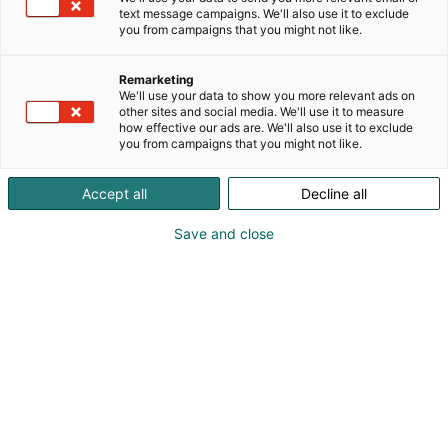
Valmistamme korkealuokkaisia puuovia sekä
text message campaigns. We'll also use it to exclude
sisustuspintoja niin yksityisiin koteihin kuin
you from campaigns that you might not like.
arkkitehtonisiin julkisiin kohteisiinkin.
Mittatilaustyönä toteutetut ratkaisut tuovat tiloihin
Remarketing
puun luonnollista lämpöä ja kestävät käyttöä
We'll use your data to show you more relevant ads on
sukupolvelta toiselle.Sisätilojen kattavaan
other sites and social media. We'll use it to measure
how effective our ads are. We'll also use it to exclude
valikoimaamme kuuluvat valoa läpäisevät
you from campaigns that you might not like.
lasipariovet, tilaa säästävät kattoasenteiset ja
seinän sisään liukuvat liukuovet, tyylikkäät
Accept all
Decline all
pintaliukuovet sekä minimalistiset piilosaranoidut
sisäovet, jotka voidaan asentaa kattoon saakka
Save and close
ilman näkyvää yläkarmia. Valikoimaa täydentävät
edustavat ulko-ovet ja
sisäänkäyntielementit.Kotimainen
puusepänosaaminen ja laadukkaat raaka-aineet
tekevät tuotteista kauniita ja laadukkaita.