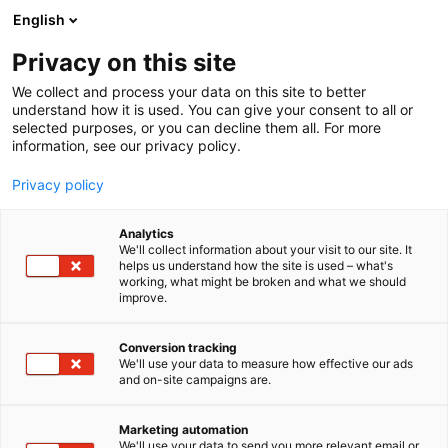
Siirry
English
sisältöön
Privacy on this site
We collect and process your data on this site to better
understand how it is used. You can give your consent to all or
selected purposes, or you can decline them all. For more
information, see our privacy policy.
Privacy policy
Analytics
T
Asumisen palvelut ja talot
Materiaalit ja tarvikkeet
We'll collect information about your visit to our site. It
u
Pintamateriaalit
Sisustustuotteet ja -palvelut
helps us understand how the site is used – what's
working, what might be broken and what we should
o
improve.
Puustamo Oy
t
e
r
Conversion tracking
6h60 Build Lab
Osasto:
y
We'll use your data to measure how effective our ads
and on-site campaigns are.
h
Puustamo luo ovi- ja seinäratkaisuja, jotka
m
ä
yhdistävät toiminnallisuuden ja estetiikan.
Marketing automation
:
We'll use your data to send you more relevant email or