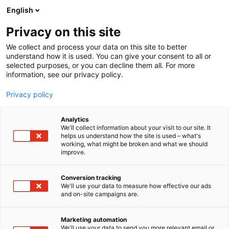
Siirry
English
sisältöön
Privacy on this site
We collect and process your data on this site to better
understand how it is used. You can give your consent to all or
selected purposes, or you can decline them all. For more
information, see our privacy policy.
Privacy policy
Analytics
T
Habitare Pro
Huonekalut
Materiaalit ja tarvikkeet
We'll collect information about your visit to our site. It
u
helps us understand how the site is used – what's
Rintaluoma Oy
working, what might be broken and what we should
o
improve.
t
e
7c150
Osasto:
r
Conversion tracking
y
We'll use your data to measure how effective our ads
and on-site campaigns are.
Rintaluoma - Made in Äystö
h
m
ä
Hyvät huonekalut syntyvät kokemuksesta.
Marketing automation
:
We'll use your data to send you more relevant email or