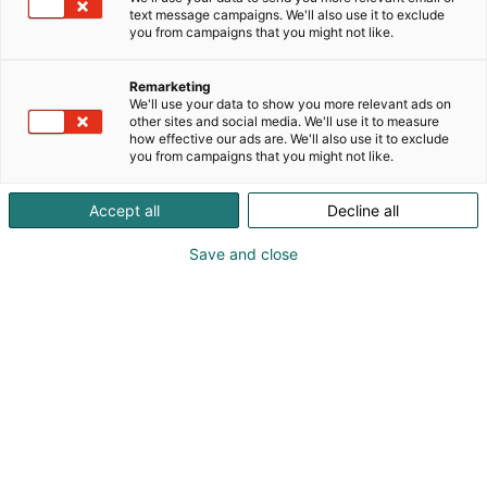
Rintaluoman huonekaluvalmistuksen juuret
text message campaigns. We'll also use it to exclude
ulottuvat vuoteen 1972, ja Teuvan Äystönkylässä
you from campaigns that you might not like.
kalusteita on tehty jo yli 50 vuoden ajan. Pitkä
kokemus näkyy tuotteissa: kalusteet suunnitellaan
Remarketing
toimiviksi, valmistetaan huolellisesti ja tehdään
We'll use your data to show you more relevant ads on
kestämään tavallista arkea.
other sites and social media. We'll use it to measure
how effective our ads are. We'll also use it to exclude
you from campaigns that you might not like.
Omalla tehtaallamme yhdistyvät nykyaikainen
automatisoitu tuotanto, joustava valmistus ja
Accept all
Decline all
suomalainen käsitys hyvästä kalusteesta.
Valmistamme erityisesti kodin säilytyskalusteita, tv-
Save and close
tasoja, työpöytiä ja muita arkea helpottavia
kalusteita.
Palvelemme jälleenmyyjiä ympäri Suomen ja
myymme tuotteitamme myös suoraan kuluttajille
oman verkkokauppamme kautta.
Habitaressa pääset tutustumaan tuotteisiin ja
'mööpelimies' yrittäjään tuotteiden takana.
Tervetuloa!