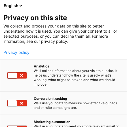
Siirry
English
sisältöön
Privacy on this site
We collect and process your data on this site to better
understand how it is used. You can give your consent to all or
selected purposes, or you can decline them all. For more
information, see our privacy policy.
Privacy policy
Analytics
T
Pintamateriaalit
We'll collect information about your visit to our site. It
u
helps us understand how the site is used – what's
Roth Finland Oy
working, what might be broken and what we should
o
improve.
t
e
7g100
Osasto:
r
Conversion tracking
y
We'll use your data to measure how effective our ads
and on-site campaigns are.
Meiltä saat laadukkaat ja kattavat lattialämmitys-
h
m
ja käyttövesijärjestelmät. Tutustu osastollamme
ä
esimerkiksi matalarakenteisiin
Marketing automation
:
We'll use your data to send you more relevant email or