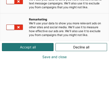
lattialämmitysjärjestelmiin ja Prefab-esikoottuihin
text message campaigns. We'll also use it to exclude
kaappeihin.Suunnittelutiimimme Suomessa on
you from campaigns that you might not like.
apunasi kaikissa projekteissa. Tuotteemme ovat
nopeasti saatavilla ammattiasentajalle LVI-
Remarketing
tukkuliikkeiden kautta
We'll use your data to show you more relevant ads on
maanlaajuisesti.Valikoimaamme kuuluu seuraavat
other sites and social media. We'll use it to measure
how effective our ads are. We'll also use it to exclude
järjestelmät: • Vesikiertoiset
you from campaigns that you might not like.
lattialämmitysjärjestelmät• Roth MultiPex®-
putkijärjestelmä• Roth Alu-LaserPlus®-
Accept all
Decline all
putkijärjestelmä• Roth SnowFlex®-
lumensulatusjärjestelmä• SäiliöjärjestelmätRoth
Save and close
Finland Oy on osa saksalaista Roth Industries
Gmbh:n konsernia. Tutustu myös
kylpyhuoneremonttien uuteen aikakauteen
osastolla 6n78, jossa esittelemme Vipanel®-
sisustuslevyjä!