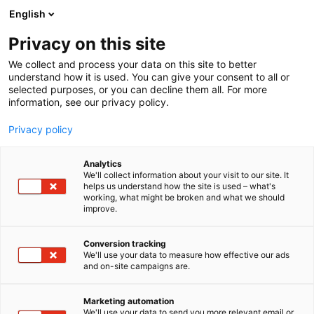
Siirry
English
sisältöön
Privacy on this site
We collect and process your data on this site to better
understand how it is used. You can give your consent to all or
selected purposes, or you can decline them all. For more
information, see our privacy policy.
Privacy policy
Analytics
T
Handmade
Sisustustuotteet ja -palvelut
Taide
We'll collect information about your visit to our site. It
u
helps us understand how the site is used – what's
Sari Savela Photography /
working, what might be broken and what we should
o
improve.
t
Lähdemedia Oy
e
r
Conversion tracking
y
We'll use your data to measure how effective our ads
3f38
Osasto:
and on-site campaigns are.
h
m
Sari Savela Photographyn osastolla pääset
ä
Marketing automation
sukeltamaan kukkivan kauneuden maailmaan.
:
We'll use your data to send you more relevant email or