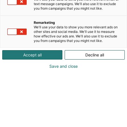
Kuvat ovat espoolaisen valokuvataitelija Sari
text message campaigns. We'll also use it to exclude
you from campaigns that you might not like.
Savelan käsialaa. Sari Savela Photographyn
laajaan tuoteperheeseen kuuluu upeita kortteja,
kalentereita, fine art -tauluja, vihkoja, kirjoja,
Remarketing
We'll use your data to show you more relevant ads on
kirjanmerkkejä, muistikirjoja, tarjottimia, lasinalusia,
other sites and social media. We'll use it to measure
sieniliinoja, hiirimattoja, jääkaappimagneetteja jne.
how effective our ads are. We'll also use it to exclude
Tervetuloa tutustumaan!
you from campaigns that you might not like.
Accept all
Decline all
Save and close