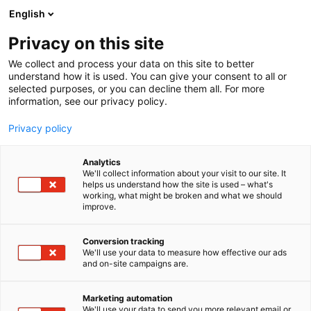
Siirry
English
sisältöön
Privacy on this site
We collect and process your data on this site to better
understand how it is used. You can give your consent to all or
selected purposes, or you can decline them all. For more
information, see our privacy policy.
Privacy policy
Analytics
T
Kylpyhuoneet ja saunat
We'll collect information about your visit to our site. It
u
helps us understand how the site is used – what's
Scandtap AB
working, what might be broken and what we should
o
improve.
t
e
6f68
Osasto:
r
Conversion tracking
y
We'll use your data to measure how effective our ads
and on-site campaigns are.
Scandtap valmistaa pohjoismaista designia
h
m
edustavia uniikkeja tuotteita keittiöön ja
ä
kylpyhuoneeseen. Käytettävät materiaalit on
Marketing automation
:
We'll use your data to send you more relevant email or