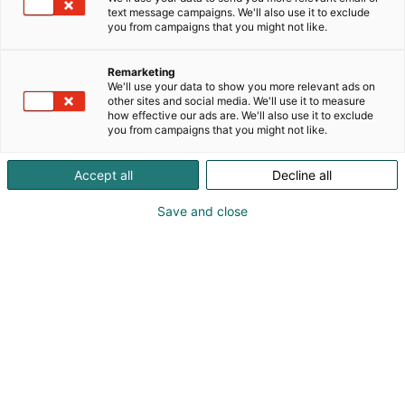
valittu erittäin tarkasti, jotta saadaan aikaan
text message campaigns. We'll also use it to exclude
klassinen ja tyylikäs vaikutelma, joka kestää aikaa
you from campaigns that you might not like.
erinomaisesti. Visionamme on vaikuttaa ympäristön
hyväksi ja samaan aikaan huolehtia ihmisten
Remarketing
hyvinvoinnista. Tuotantomme jokaisessa vaiheessa
We'll use your data to show you more relevant ads on
otamme huomioon ympäröivän maailman – raaka-
other sites and social media. We'll use it to measure
how effective our ads are. We'll also use it to exclude
aineista valmistukseen, käyttöön ja kierrätykseen.
you from campaigns that you might not like.
Keittiö- ja kylpyhuonekalusteemme on valmistettu
pitkään kestävistä materiaaleista, ja design on
Accept all
Decline all
tyylikäs ja ajaton. Siksi olemmekin itsestään selvä
valinta monille sellaisille arkkitehdeille, sisustajille ja
Save and close
muille, jotka priorisoivat modernia, kestävää ja
huolellisesti suunniteltua sisustusta.