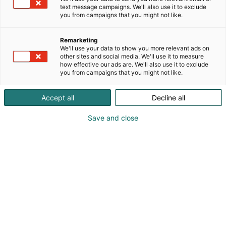
perheyritys Sessak on tuonut Suomeen uutta
text message campaigns. We'll also use it to exclude
valoa.Kokemus näkyy jatkuvasti uudistuvassa
you from campaigns that you might not like.
mallistossa, jossa muotoilu, tunnelma ja toimivuus
kohtaavat.Sessak tarjoaa sisustusvalaisimia
Remarketing
koteihin, julkitiloihin ja projekteihin – jälleenmyyjien
We'll use your data to show you more relevant ads on
ja suunnittelijoiden kautta.Showroom Porvoossa
other sites and social media. We'll use it to measure
how effective our ads are. We'll also use it to exclude
osoitteessa Puusepänkaarre 6.Yhteistyössä
you from campaigns that you might not like.
suomalaisten suunnittelijoiden kanssa tarjoamme
monipuolisen valikoiman mielenkiintoisia ja
Accept all
Decline all
menestyneitä designvalaisimia Kestävien
materiaalien ja ajattoman muotoilun ansiosta
Save and close
valaisimet ovat ekologisia ja helposti sijoitettavissa
erityylisiin tiloihin.Edustamamme tuotemerkit:
Sessak, By Rydéns, Cottex, Sense-a-lite, Calex