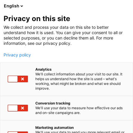
Siirry
English
sisältöön
Privacy on this site
We collect and process your data on this site to better
understand how it is used. You can give your consent to all or
selected purposes, or you can decline them all. For more
information, see our privacy policy.
Privacy policy
Analytics
T
Valaisimet
We'll collect information about your visit to our site. It
u
helps us understand how the site is used – what's
Sessak Oy Ab
working, what might be broken and what we should
o
improve.
t
e
6m30
Osasto:
r
Conversion tracking
y
We'll use your data to measure how effective our ads
and on-site campaigns are.
Kotisivu: sessak.fiInstagram:
h
m
https://www.instagram.com/sessak_lighting/Yli
ä
neljän vuosikymmenen ajan porvoolainen
Marketing automation
:
We'll use your data to send you more relevant email or