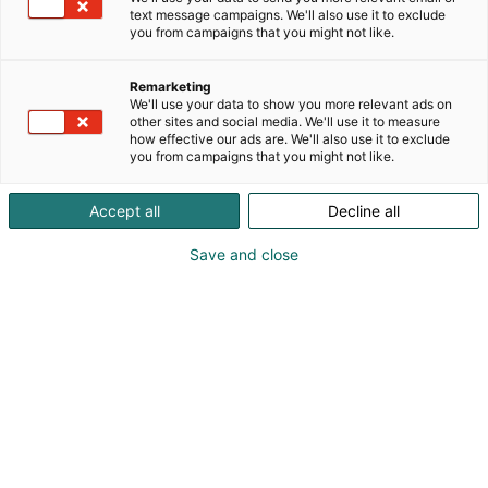
luentoja ja tietoiskuja, antavat asukkaille
text message campaigns. We'll also use it to exclude
maksutonta neuvontaa ja vastauksia
you from campaigns that you might not like.
sisäilmakysymyksiin. Sisäilmainfopisteessä on myös
kattava valikoima erilaisia maksuttomia oppaita ja
Remarketing
tarkistuslistoja kotiin vietäväksi. Sisäilmainfopisteen
We'll use your data to show you more relevant ads on
toimijat, sähköinen materiaalipankki ja
other sites and social media. We'll use it to measure
how effective our ads are. We'll also use it to exclude
neuvontapuhelinpalvelujen tiedot löytyvät
you from campaigns that you might not like.
osoitteesta www.sisailmainfopiste.fi
Accept all
Decline all
Save and close