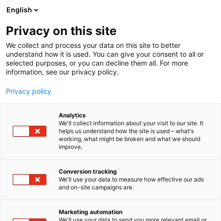
Siirry
English
sisältöön
Privacy on this site
We collect and process your data on this site to better
understand how it is used. You can give your consent to all or
selected purposes, or you can decline them all. For more
information, see our privacy policy.
Privacy policy
Analytics
T
Asumisen palvelut ja talot
Koulutus ja julkaisut
We'll collect information about your visit to our site. It
u
helps us understand how the site is used – what's
Sisäilmainfopiste
working, what might be broken and what we should
o
improve.
t
e
7g148
Osasto:
r
Conversion tracking
y
We'll use your data to measure how effective our ads
and on-site campaigns are.
Sisäilmainfopiste on alan järjestöjen yhteinen
h
m
neuvontakanava asukkaille. Sisäilmainfopisteen
ä
asiantuntijat pitävät messuilla ja tapahtumissa
Marketing automation
:
We'll use your data to send you more relevant email or