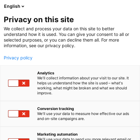
Siirry
English
sisältöön
Privacy on this site
We collect and process your data on this site to better
understand how it is used. You can give your consent to all or
selected purposes, or you can decline them all. For more
information, see our privacy policy.
Privacy policy
Analytics
T
Materiaalit ja tarvikkeet
Pintamateriaalit
We'll collect information about your visit to our site. It
u
helps us understand how the site is used – what's
Tarkett
working, what might be broken and what we should
o
improve.
t
e
6m59
Osasto:
r
Conversion tracking
y
We'll use your data to measure how effective our ads
and on-site campaigns are.
Tarkett on valmistanut lattioita Ruotsissa vuodesta
h
m
1886 lähtien ja tarjoaa nykyään lattian- ja
ä
seinänpäällysteitä koteihin sekä kokonaisratkaisuja
Marketing automation
:
We'll use your data to send you more relevant email or