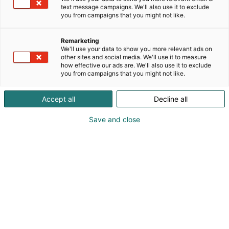
julkisiin tiloihin. 33 tuotantolaitoksella ja 12 000
text message campaigns. We'll also use it to exclude
työntekijällä Tarkett on yksi maailman suurimmista
you from campaigns that you might not like.
lattianvalmistajista. Vuonna 2025 liikevaihto oli 3,3
mrd. €. Tarkett myy päivittäin n. 1,3 milj. neliömetriä
Remarketing
lattiaa yli sadassa maassa. Valikoimaan kuuluu
We'll use your data to show you more relevant ads on
mm. puu-, vinyyli-, laminaatti-, linoleumi- ja
other sites and social media. We'll use it to measure
how effective our ads are. We'll also use it to exclude
tekstiililattioita. Tarkettin toiminnan tavoitteena on
you from campaigns that you might not like.
vähentää raaka-aineiden käyttöä sekä pienentää
ympäristövaikutuksia. Tämä toteutetaan Cradle to
Accept all
Decline all
Cradle® -periaatetta ja Tarkett Human Conscious
Design™ -filosofiaa noudattaen, tavoitteena luoda
Save and close
positiiviset vaikutukset tulevaisuuden sisäilmalle
sekä planeetallemme.