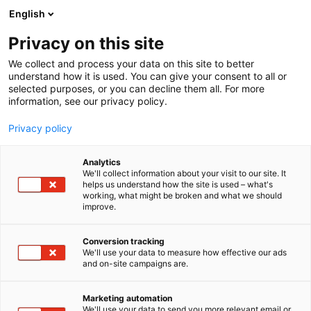
Siirry
English
sisältöön
Privacy on this site
We collect and process your data on this site to better
understand how it is used. You can give your consent to all or
selected purposes, or you can decline them all. For more
information, see our privacy policy.
Privacy policy
Analytics
T
Handmade
We'll collect information about your visit to our site. It
u
helps us understand how the site is used – what's
UNA COLLECTION
working, what might be broken and what we should
o
improve.
t
e
3h2
Osasto:
r
Conversion tracking
y
We'll use your data to measure how effective our ads
and on-site campaigns are.
UNA COLLECTION on pieni suomalainen yritys,
h
m
jonka takana olen minä, Oona.
ä
Marketing automation
:
We'll use your data to send you more relevant email or