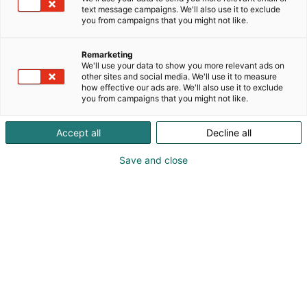
Yrityksen nimi juontaa juurensa omaan nimeeni,
text message campaigns. We'll also use it to exclude
Una on yksi Oona-nimen varhaisista
you from campaigns that you might not like.
nimimuodoista. Nimi kuvastaa ajattomuutta,
aitoutta ja tuotteita, jotka on tehty kestämään
Remarketing
aikaa.
We'll use your data to show you more relevant ads on
other sites and social media. We'll use it to measure
how effective our ads are. We'll also use it to exclude
Valmistan jokaisen tuotteen itse
you from campaigns that you might not like.
ylijäämäkeinonahoista ja -kankaista, jotka ovat
jääneet hyödyntämättä alkuperäisessä
Accept all
Decline all
tuotannossa. Laadukkaat materiaalit saavat uuden
elämän käsityönä valmistetuissa tuotteissani. Osa
Save and close
materiaaleista on peräisin toimintansa
lopettaneilta yrityksiltä, kuten paljeovia
valmistaneelta yritykseltä.
UNA COLLECTION syntyi halusta yhdistää käsityö,
ajaton muotoilu ja olemassa olevien materiaalien
arvostaminen. Kiitos, että tuet suomalaista
pienyrittäjyyttä ja valitset käsityönä valmistetun
tuotteen.