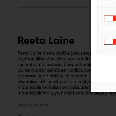
Reeta Laine
Reeta Laine on muotoilija, joka tasapainottaa tö
käytännöllisyyden. Hän työskenteli viisi vuotta
N
suunnittelutoimistossa Kööpenhaminassa ja on ty
kolme vuotta itsenäisesti kotikaupungissaan Tam
tuomaan uusia näkökulmia muotoilun kaupallis
visuaalisesti kiinnostavia ja merkityksellisiä tuo
materiaalien erilaiset ominaisuudet ja työstötava
materiaalilähtöisyys, harkittu muotokieli ja yllät
reetalaine.com