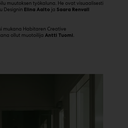
u muutoksen työkaluna. He ovat visuaalisesti
mu Designin
ja
Elina Aalto
Saara Renvall
äksi mukana Habitaren Creative
na ollut muotoilija
.
Antti Tuomi