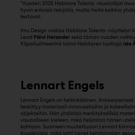
“Vuoden 2025 Habitare Talents -muotoilijat mu
hyvin erilaisia tekijöitä, mutta heitä kaikkia y
kertovat.
Imu Design vastaa Habitare Talents -näyttelyn ku
Lead
r sekä tämän vuoden vaihtu
Päivi Helande
Kilpailusihteerinä toimii Habitaren tuottaja
Ida 
Lennart Engels
Lennart Engels on helsinkiläinen, Antwerpenissä 
keskittyy materiaali-innovaatioihin ja kokeellisiin 
objekteihin. Hän yhdistää merkityksellisiä mater
visuaaliseen kieleen, mikä heijastaa hänen ute
kohtaan. Suomeen muutettuaan Lennart kiinnostui
kiuaskivistä, mikä johti hänet kehittämään geop