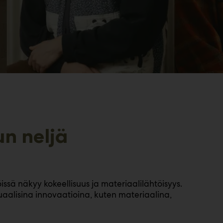
un neljä
ssä näkyy kokeellisuus ja materiaalilähtöisyys.
uaalisina innovaatioina, kuten materiaalina,