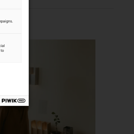
mpaigns.
ial
 to