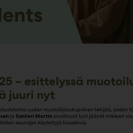
lents
5 – esittelyssä muotoil
ä juuri nyt
luulotonta uuden muotoilijasukupolven tekijää, joiden töi
ja
oivaltavat työt jäävät mieleen vis
osen
Santeri Mortin
kisten saunojen käytettyjä kiuaskiviä.