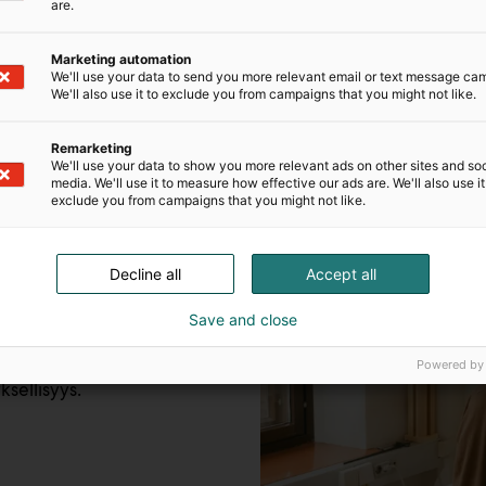
are.
Marketing automation
We'll use your data to send you more relevant email or text message ca
We'll also use it to exclude you from campaigns that you might not like.
Remarketing
We'll use your data to show you more relevant ads on other sites and soc
media. We'll use it to measure how effective our ads are. We'll also use it
exclude you from campaigns that you might not like.
issään estetiikan ja
ina Bruunin
öskennellyt viimeiset
Decline all
Accept all
pereella. Reeta pyrkii
een kuvastoon ja luomaan
Save and close
tteita. Häntä kiehtovat
t, ja töille ovat ominaista
Powered by
yksellisyys.