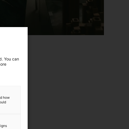
ed. You can
more
and how
ould
aigns