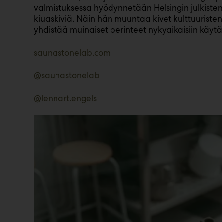
valmistuksessa hyödynnetään Helsingin julkisten
kiuaskiviä. Näin hän muuntaa kivet kulttuuristen 
yhdistää muinaiset perinteet nykyaikaisiin käyt
saunastonelab.com
@saunastonelab
@lennart.engels