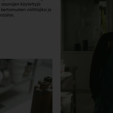
 saunojen käytettyjä
kertomusten välittäjiksi ja
äntöihin.