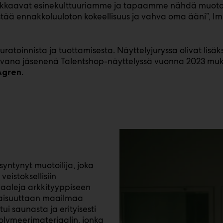
okkaavat esinekulttuuriamme ja tapaamme nähdä muotoil
hdistää ennakkoluuloton kokeellisuus ja vahva oma ääni”, I
ratoinnista ja tuottamisesta. Näyttelyjuryssa olivat lis
vana jäsenenä Talentshop-näyttelyssä vuonna 2023 muka
.
Ågren
syntynyt muotoilija, joka
veistoksellisiin
iaaleja arkkityyppiseen
liaisuuttaan maailmaa
 saunasta ja erityisesti
olymeerimateriaalin, jonka