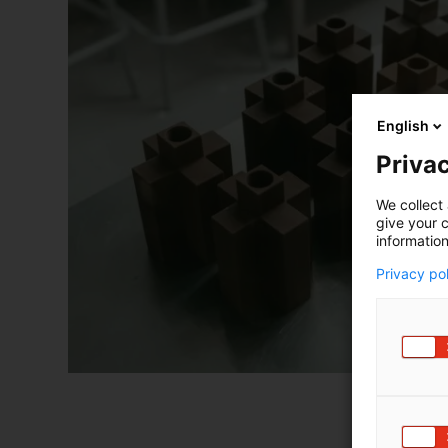
English
Privac
We collect 
give your c
information
Privacy po